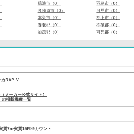
）
瑞浪市（0）
羽島市（0）
）
各務原市（0）
可児市（0）
）
本巣市（0）
郡上市（0）
）
養老郡（0）
不破郡（0）
）
加茂郡（0）
可児郡（0）
ャカRAP Ｖ
ン（メーカー公式サイト）
 の掲載機種一覧
実質7or実質15R×9カウント