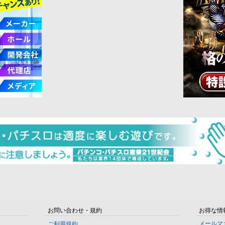
お問い合わせ・規約
お得な情
メールマ
ご利用規約