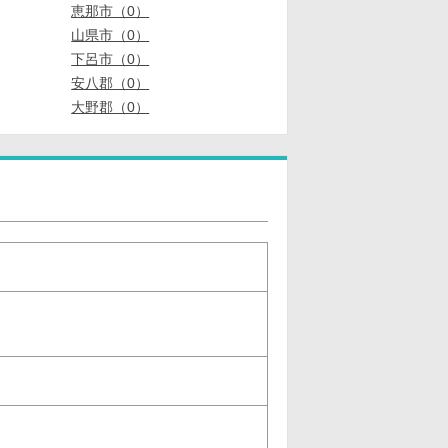
恵那市（0）
山県市（0）
下呂市（0）
安八郡（0）
大野郡（0）