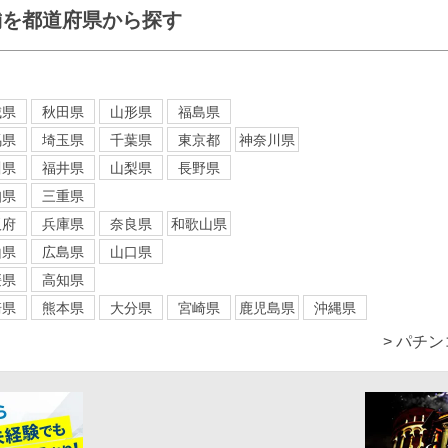
舗を都道府県から探す
城県
秋田県
山形県
福島県
馬県
埼玉県
千葉県
東京都
神奈川県
川県
福井県
山梨県
長野県
知県
三重県
阪府
兵庫県
奈良県
和歌山県
山県
広島県
山口県
媛県
高知県
崎県
熊本県
大分県
宮崎県
鹿児島県
沖縄県
> パチ