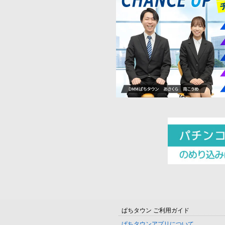
ぱちタウン ご利用ガイド
ぱちタウンアプリについて