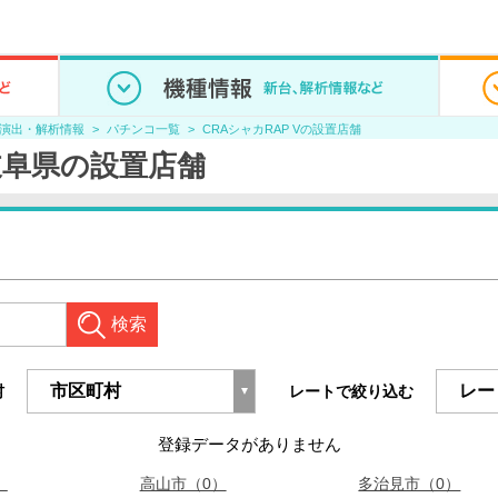
/演出・解析情報
パチンコ一覧
CRAシャカRAP Vの設置店舗
の岐阜県の設置店舗
検索
村
レートで絞り込む
登録データがありません
）
高山市（0）
多治見市（0）