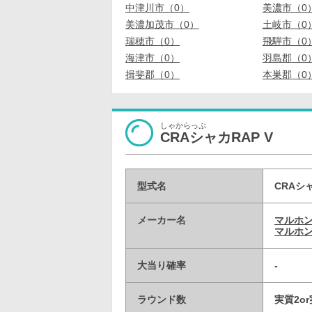
中津川市（0）
美濃市（0
美濃加茂市（0）
土岐市（0
瑞穂市（0）
飛騨市（0
海津市（0）
羽島郡（0
揖斐郡（0）
本巣郡（0
しゃからっぷ
CRAシャカRAP V
型式名
CRAシ
メーカー名
マルホ
マルホン
大当り確率
-
ラウンド数
実質2or