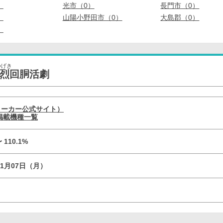
）
光市（0）
長門市（0）
）
山陽小野田市（0）
大島郡（0）
）
つげき
天烈回胴活劇
メーカー公式サイト）
の掲載機種一覧
〜 110.1%
11月07日（月）