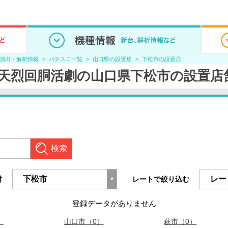
/演出・解析情報
パチスロ一覧
山口県の設置店
下松市の設置店
奇天烈回胴活劇の山口県下松市の設置店
検索
村
レートで絞り込む
登録データがありません
）
山口市（0）
萩市（0）