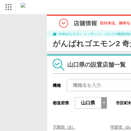
パチンコ・パチスロ機種情報
DMMぱちタウン
がんばれゴエモン2 
山口県の設置店舗一覧
機種
都道府県
市区町
下関市（0）
宇部市（0