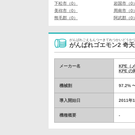
下松市（0）
岩国市（0
美祢市（0）
周南市（0
熊毛郡（0）
阿武郡（0
がんばれごえもんつーきてれつかいどうか
がんばれゴエモン2 奇
メーカー名
KPE（
KPE 
機械割
97.2% 
導入開始日
2011年
機種概要
-