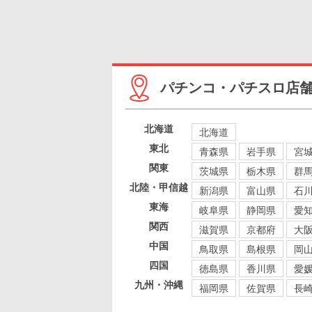
パチンコ・パチスロ店
北海道
北海道
東北
青森県
岩手県
宮
関東
茨城県
栃木県
群
北陸・甲信越
新潟県
富山県
石
東海
岐阜県
静岡県
愛
関西
滋賀県
京都府
大
中国
鳥取県
島根県
岡
四国
徳島県
香川県
愛
九州・沖縄
福岡県
佐賀県
長