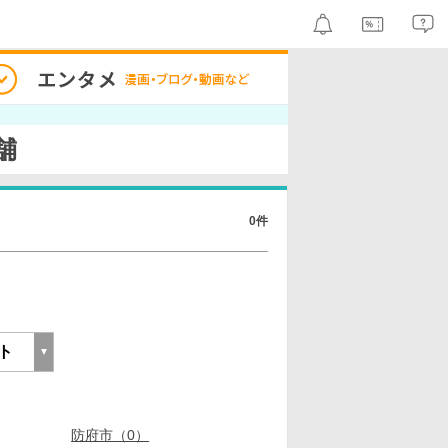
舗
0件
防府市（0）