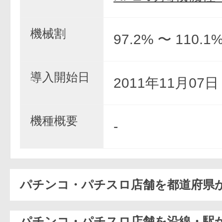
機械割
97.2% 〜 110.1
導入開始日
2011年11月07
機種概要
-
パチンコ・パチスロ店舗を都道府県
パチンコ・パチスロ店舗を沿線・駅