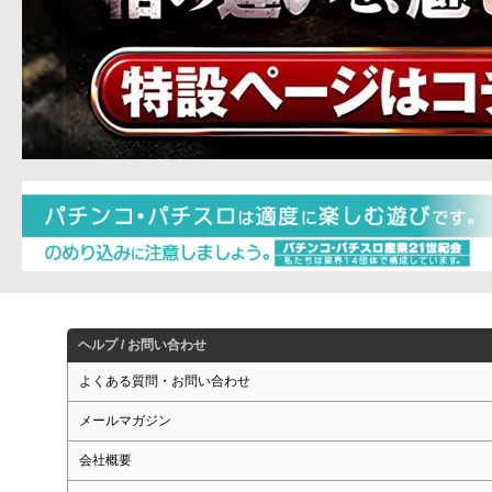
ヘルプ / お問い合わせ
よくある質問・お問い合わせ
メールマガジン
会社概要