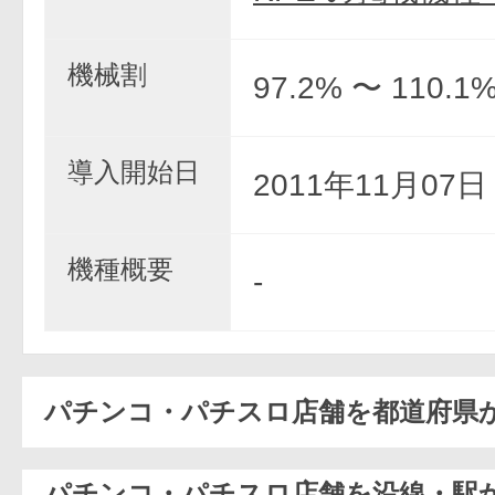
機械割
97.2% 〜 110.1
導入開始日
2011年11月07
機種概要
-
パチンコ・パチスロ店舗を都道府県
パチンコ・パチスロ店舗を沿線・駅