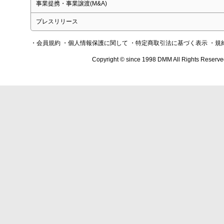
事業提携・事業譲渡(M&A)
プレスリリース
・会員規約
・個人情報保護に関して
・特定商取引法に基づく表示
・規
Copyright © since 1998 DMM All Rights Reserve