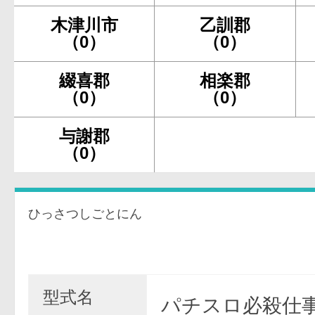
木津川市
乙訓郡
（0）
（0）
綴喜郡
相楽郡
（0）
（0）
与謝郡
（0）
ひっさつしごとにん
型式名
パチスロ必殺仕