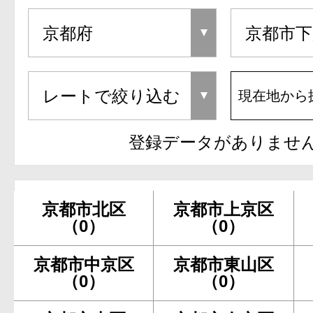
現在地から
登録データがありませ
京都市北区
京都市上京区
（0）
（0）
京都市中京区
京都市東山区
（0）
（0）