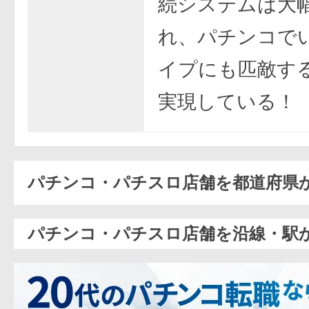
続システムは大
れ、パチンコでい
イプにも匹敵す
実現している！
パチンコ・パチスロ店舗を都道府県
パチンコ・パチスロ店舗を沿線・駅