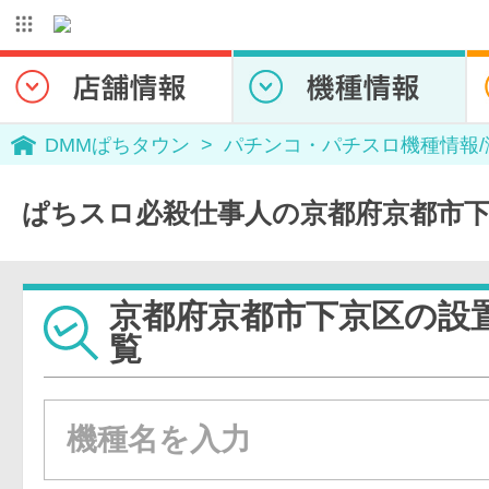
DMMぱちタウン
パチンコ・パチスロ機種情報
ぱちスロ必殺仕事人の京都府京都市
京都府京都市下京区の設
覧