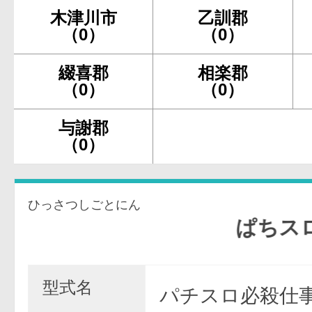
木津川市
乙訓郡
（0）
（0）
綴喜郡
相楽郡
（0）
（0）
与謝郡
（0）
ひっさつしごとにん
ぱちスロ必
型式名
パチスロ必殺仕