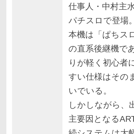
仕事人・中村主
パチスロで登場
本機は「ぱちスロ
の直系後継機で
りが軽く初心者
すい仕様はその
いでいる。
しかしながら、
主要因となるAR
続システムは大