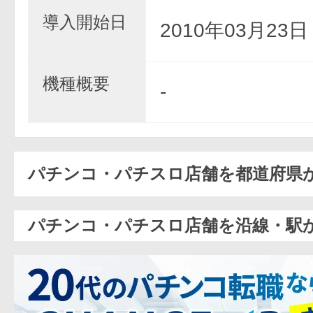
導入開始日
2010年03月23
機種概要
-
パチンコ・パチスロ店舗を都道府県
パチンコ・パチスロ店舗を沿線・駅