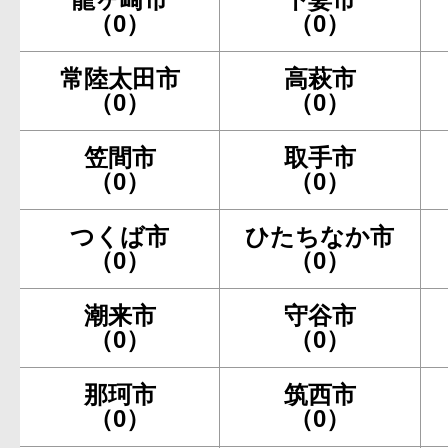
（0）
（0）
常陸太田市
高萩市
（0）
（0）
笠間市
取手市
（0）
（0）
つくば市
ひたちなか市
（0）
（0）
潮来市
守谷市
（0）
（0）
那珂市
筑西市
（0）
（0）