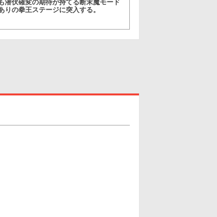
ても潜伏確変の期待が持てる断末魔モード
ポありの拳王ステージに突入する。