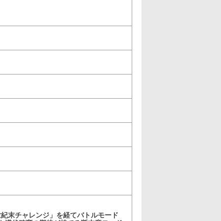
世紀末チャレンジ」を経てバトルモード