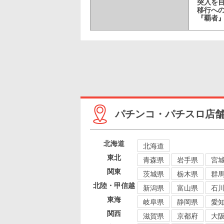
突入を
移行への
『覇者
パチンコ・パチスロ店
北海道
北海道
東北
青森県
岩手県
宮
関東
茨城県
栃木県
群
北陸・甲信越
新潟県
富山県
石
東海
岐阜県
静岡県
愛
関西
滋賀県
京都府
大