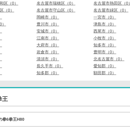
和区（0）
名古屋市瑞穂区（0）
名古屋市熱田区（0
区（0）
名古屋市守山区（0）
名古屋市緑区（0）
）
岡崎市（0）
一宮市（0）
0）
豊川市（0）
津島市（0）
）
安城市（0）
西尾市（0）
）
江南市（0）
小牧市（0）
）
大府市（0）
知多市（0）
）
岩倉市（0）
豊明市（0）
）
清須市（0）
北名古屋市（0）
）
長久手市（0）
愛知郡（0）
）
知多郡（0）
額田郡（0）
拳王
の拳6拳王H80