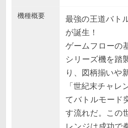
機種概要
最強の王道バト
が誕生！
ゲームフローの
シリーズ機を踏
り、図柄揃いや
「世紀末チャレ
てバトルモード
す流れだ。この
レンジは成功で拳