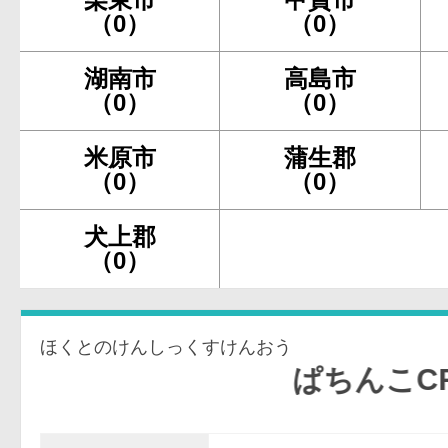
（0）
（0）
湖南市
高島市
（0）
（0）
米原市
蒲生郡
（0）
（0）
犬上郡
（0）
ほくとのけんしっくすけんおう
ぱちんこCR北斗の