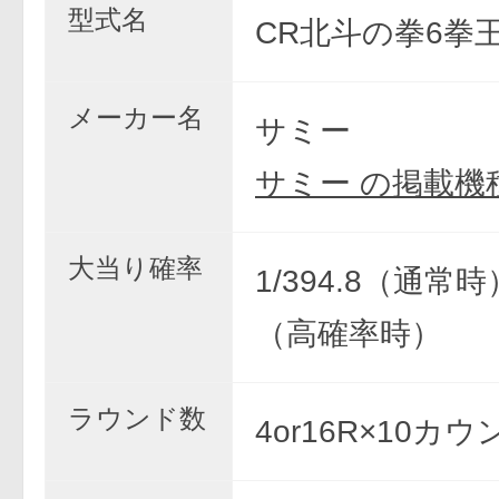
型式名
CR北斗の拳6拳王
メーカー名
サミー
サミー の掲載機
大当り確率
1/394.8（通常時）
（高確率時）
ラウンド数
4or16R×10カウ