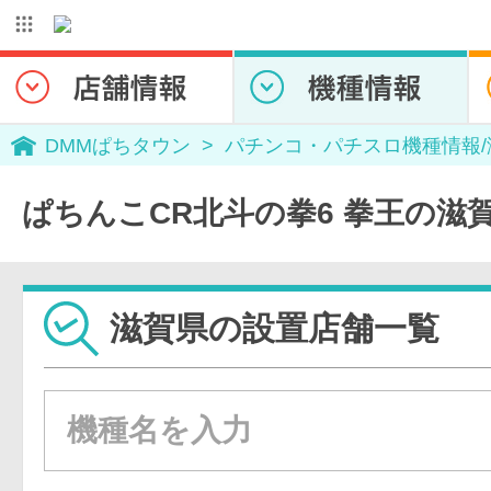
DMMぱちタウン
パチンコ・パチスロ機種情報
ぱちんこCR北斗の拳6 拳王の滋
滋賀県の設置店舗一覧