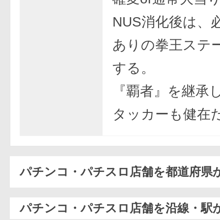
NUS消化後は、
ありの拳王ステ
する。
『覇者』を継承
タッカーも健在
パチンコ・パチスロ店舗を都道府県
パチンコ・パチスロ店舗を沿線・駅