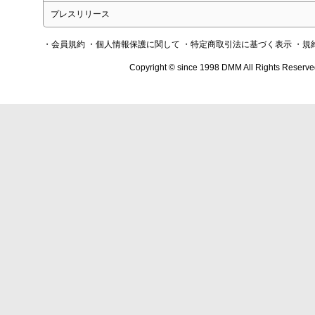
プレスリリース
・会員規約
・個人情報保護に関して
・特定商取引法に基づく表示
・規
Copyright © since 1998 DMM All Rights Reserve