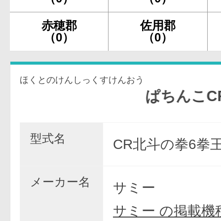
赤穂郡
佐用郡
（0）
（0）
ほくとのけんしっくすけんおう
ぱちんこCR北斗の
型式名
CR北斗の拳6拳王
メーカー名
サミー
サミー の掲載機