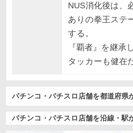
NUS消化後は、
ありの拳王ステ
する。
『覇者』を継承
タッカーも健在
パチンコ・パチスロ店舗を都道府県
パチンコ・パチスロ店舗を沿線・駅