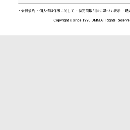
・会員規約
・個人情報保護に関して
・特定商取引法に基づく表示
・規
Copyright © since 1998 DMM All Rights Reserve