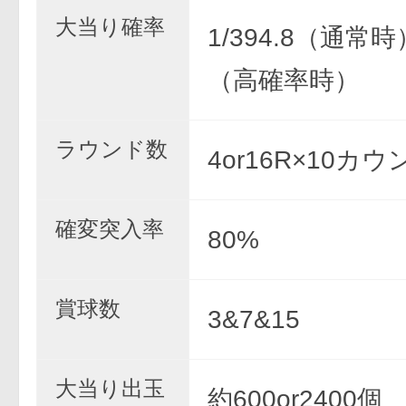
大当り確率
1/394.8（通常時）
（高確率時）
ラウンド数
4or16R×10カウ
確変突入率
80%
賞球数
3&7&15
大当り出玉
約600or2400個