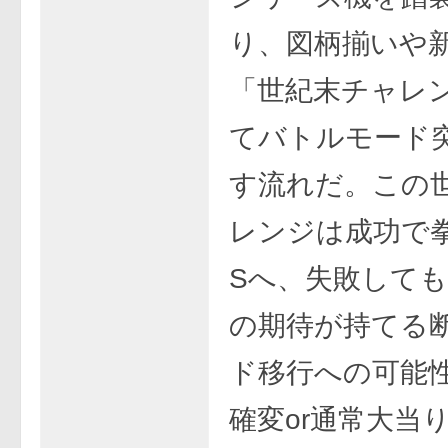
り、図柄揃いや
「世紀末チャレ
てバトルモード
す流れだ。この
レンジは成功で拳
Sへ、失敗して
の期待が持てる
ド移行への可能
確変or通常大当