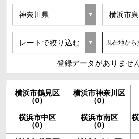
現在地から
登録データがありませ
横浜市鶴見区
横浜市神奈川区
（0）
（0）
横浜市中区
横浜市南区
横
（0）
（0）