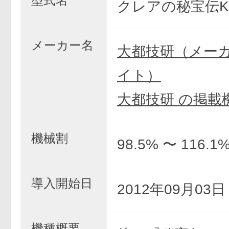
型式名
クレアの秘宝伝K
メーカー名
大都技研（メー
イト）
大都技研 の掲載
機械割
98.5% 〜 116.1
導入開始日
2012年09月03
機種概要