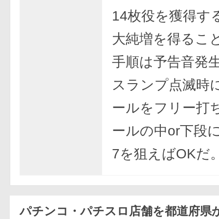
14枚役を獲得す
大純増を得るこ
手順は予告音発
スランプ点滅時
ールをフリー打
ールの中or下段
7を狙えばOKだ
パチンコ・パチスロ店舗を都道府県