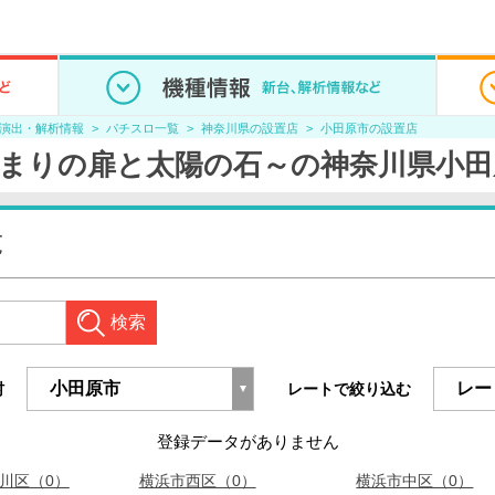
/演出・解析情報
パチスロ一覧
神奈川県の設置店
小田原市の設置店
まりの扉と太陽の石～の神奈川県小田
覧
検索
村
レートで絞り込む
登録データがありません
川区（0）
横浜市西区（0）
横浜市中区（0）