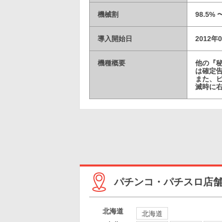
機械割
98.5% 
導入開始日
2012年
機種概要
他の『
は確定
また、
滅時に右
パチンコ・パチスロ店
北海道
北海道