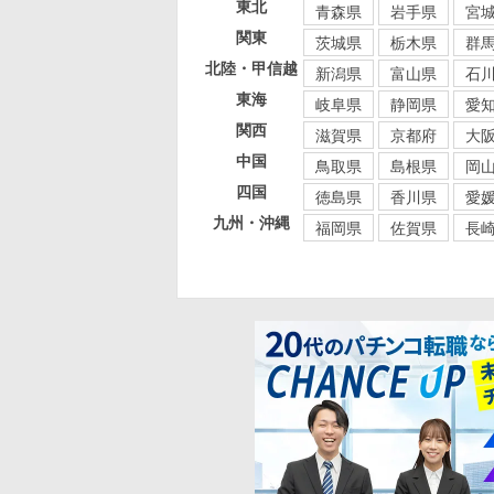
東北
青森県
岩手県
宮
関東
茨城県
栃木県
群
北陸・甲信越
新潟県
富山県
石
東海
岐阜県
静岡県
愛
関西
滋賀県
京都府
大
中国
鳥取県
島根県
岡
四国
徳島県
香川県
愛
九州・沖縄
福岡県
佐賀県
長