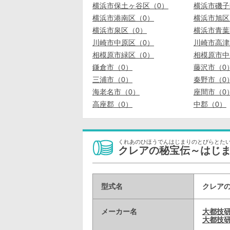
横浜市保土ヶ谷区（0）
横浜市磯子
横浜市港南区（0）
横浜市旭区
横浜市泉区（0）
横浜市青葉
川崎市中原区（0）
川崎市高津
相模原市緑区（0）
相模原市中
鎌倉市（0）
藤沢市（0
三浦市（0）
秦野市（0
海老名市（0）
座間市（0
高座郡（0）
中郡（0）
くれあのひほうでんはじまりのとびらとた
クレアの秘宝伝～はじ
型式名
クレアの
メーカー名
大都技
大都技研