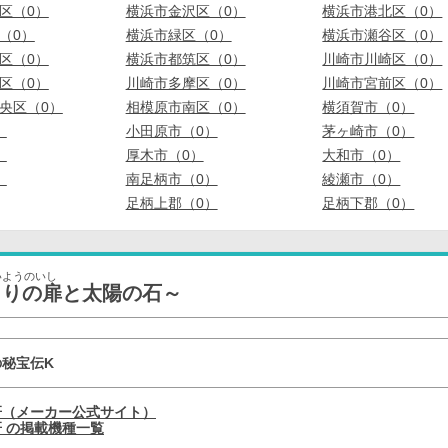
区（0）
横浜市金沢区（0）
横浜市港北区（0）
（0）
横浜市緑区（0）
横浜市瀬谷区（0）
区（0）
横浜市都筑区（0）
川崎市川崎区（0）
区（0）
川崎市多摩区（0）
川崎市宮前区（0）
央区（0）
相模原市南区（0）
横須賀市（0）
）
小田原市（0）
茅ヶ崎市（0）
）
厚木市（0）
大和市（0）
）
南足柄市（0）
綾瀬市（0）
足柄上郡（0）
足柄下郡（0）
いようのいし
まりの扉と太陽の石～
秘宝伝K
研（メーカー公式サイト）
 の掲載機種一覧