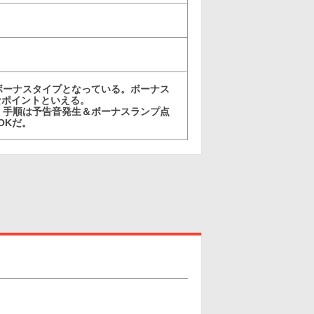
ボーナスタイプとなっている。ボーナス
なポイントといえる。
。手順は予告音発生＆ボーナスランプ点
OKだ。