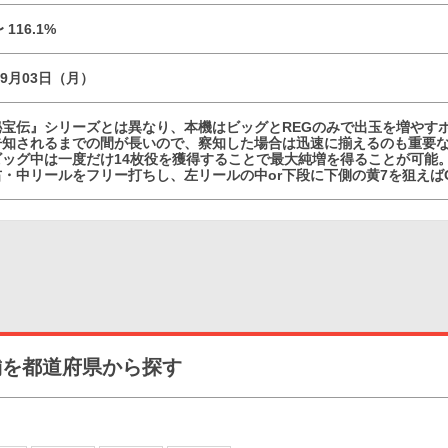
〜 116.1%
09月03日（月）
秘宝伝』シリーズとは異なり、本機はビッグとREGのみで出玉を増やす
告知されるまでの間が長いので、察知した場合は迅速に揃えるのも重要
ビッグ中は一度だけ14枚役を獲得することで最大純増を得ることが可能
・中リールをフリー打ちし、左リールの中or下段に下側の黄7を狙えば
舗を都道府県から探す