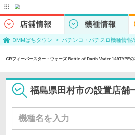
DMMぱちタウン
パチンコ・パチスロ機種情報
CRフィーバースター・ウォーズ Battle of Darth Vader 149T
福島県田村市の設置店舗