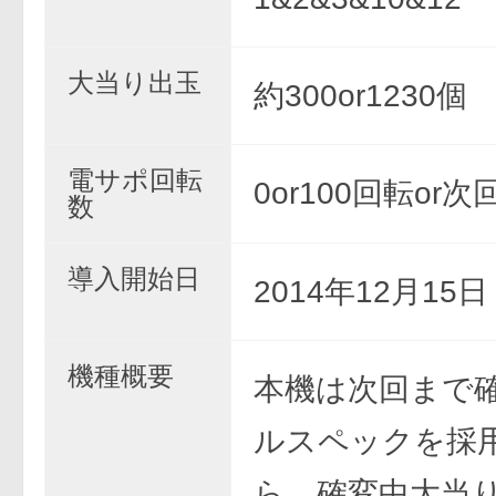
大当り出玉
約300or1230個
電サポ回転
0or100回転or
数
導入開始日
2014年12月15
機種概要
本機は次回まで
ルスペックを採
ら、確変中大当