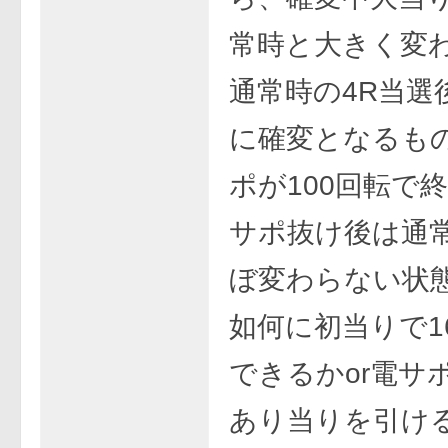
常時と大きく変
通常時の4R当選
に確変となるも
ポが100回転で
サポ抜け後は通
ぼ変わらない状
如何に初当りで1
できるかor電サ
あり当りを引け