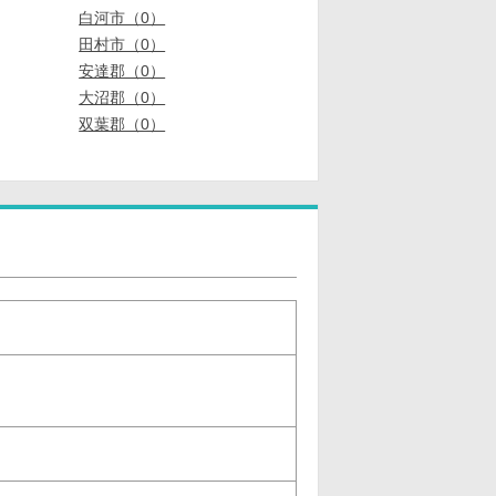
白河市（0）
田村市（0）
安達郡（0）
大沼郡（0）
双葉郡（0）