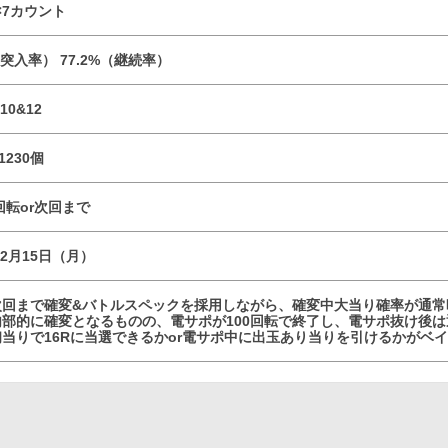
R×7カウント
（突入率） 77.2%（継続率）
10&12
1230個
0回転or次回まで
12月15日（月）
次回まで確変&バトルスペックを採用しながら、確変中大当り確率が通常
内部的に確変となるものの、電サポが100回転で終了し、電サポ抜け後
当りで16Rに当選できるかor電サポ中に出玉あり当りを引けるかがベイ