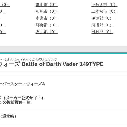
（0）
郡山市（0）
いわき市（0）
0）
相馬市（0）
二本松市（0）
）
本宮市（0）
伊達郡（0）
0）
耶麻郡（0）
河沼郡（0）
0）
石川郡（0）
田村郡（0）
ひゃくよんじゅうきゅうぶんのいちたいぷ
Battle of Darth Vader 149TYPE
ーバースター・ウォーズA
YO（メーカー公式サイト）
YO の掲載機種一覧
.5（通常時）