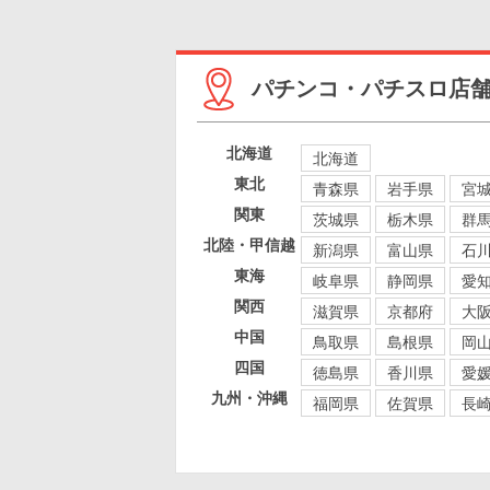
パチンコ・パチスロ店
北海道
北海道
東北
青森県
岩手県
宮
関東
茨城県
栃木県
群
北陸・甲信越
新潟県
富山県
石
東海
岐阜県
静岡県
愛
関西
滋賀県
京都府
大
中国
鳥取県
島根県
岡
四国
徳島県
香川県
愛
九州・沖縄
福岡県
佐賀県
長