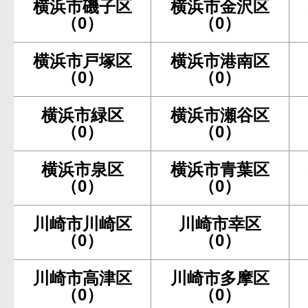
横浜市磯子区
横浜市金沢区
（0）
（0）
横浜市戸塚区
横浜市港南区
（0）
（0）
横浜市緑区
横浜市瀬谷区
（0）
（0）
横浜市泉区
横浜市青葉区
（0）
（0）
川崎市川崎区
川崎市幸区
（0）
（0）
川崎市高津区
川崎市多摩区
（0）
（0）