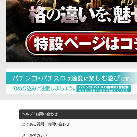
ヘルプ / お問い合わせ
よくある質問・お問い合わせ
メールマガジン