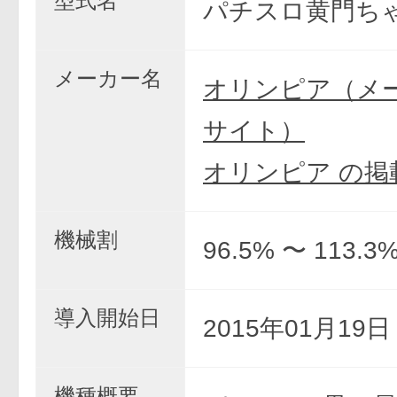
型式名
パチスロ黄門ちゃ
メーカー名
オリンピア（メ
サイト）
オリンピア の掲
機械割
96.5% 〜 113.3
導入開始日
2015年01月19
機種概要