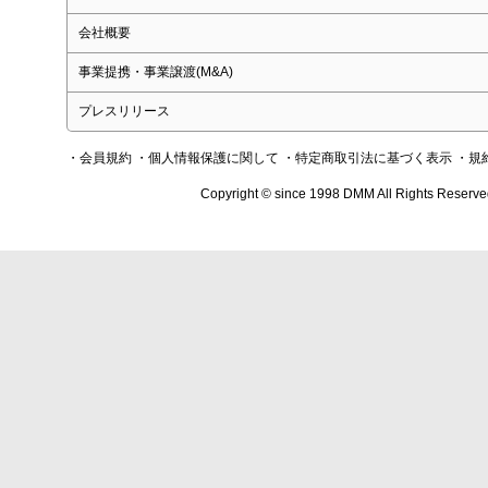
会社概要
事業提携・事業譲渡(M&A)
プレスリリース
・会員規約
・個人情報保護に関して
・特定商取引法に基づく表示
・規
Copyright © since 1998 DMM All Rights Reserve