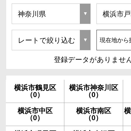
現在地から
登録データがありませ
横浜市鶴見区
横浜市神奈川区
（0）
（0）
横浜市中区
横浜市南区
横
（0）
（0）