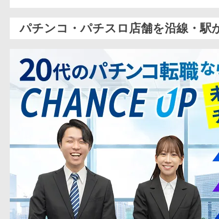
パチンコ・パチスロ店舗を沿線・駅