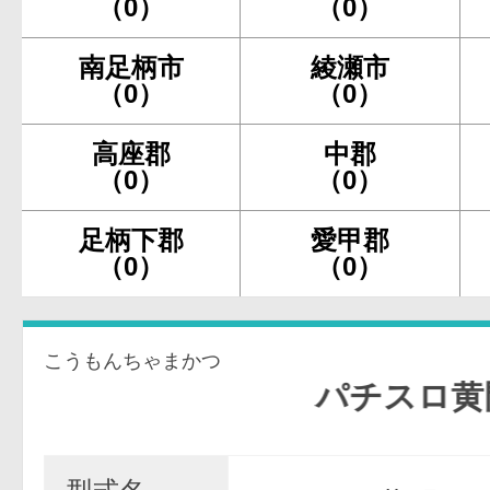
（0）
（0）
南足柄市
綾瀬市
（0）
（0）
高座郡
中郡
（0）
（0）
足柄下郡
愛甲郡
（0）
（0）
こうもんちゃまかつ
パチスロ黄門ちゃ