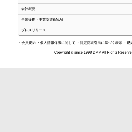
会社概要
事業提携・事業譲渡(M&A)
プレスリリース
・会員規約
・個人情報保護に関して
・特定商取引法に基づく表示
・規
Copyright © since 1998 DMM All Rights Reserve