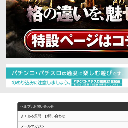
ヘルプ / お問い合わせ
よくある質問・お問い合わせ
メールマガジン