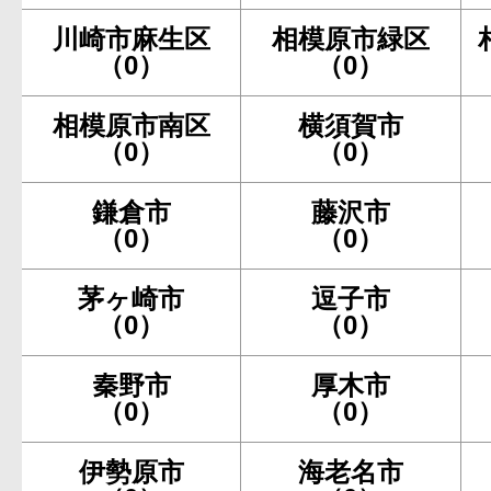
川崎市麻生区
相模原市緑区
（0）
（0）
相模原市南区
横須賀市
（0）
（0）
鎌倉市
藤沢市
（0）
（0）
茅ヶ崎市
逗子市
（0）
（0）
秦野市
厚木市
（0）
（0）
伊勢原市
海老名市