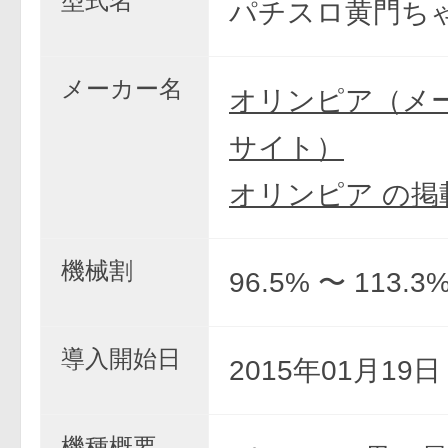
型式名
パチスロ黄門ちゃ
メーカー名
オリンピア（メ
サイト）
オリンピア の掲
機械割
96.5% 〜 113.3
導入開始日
2015年01月19
機種概要