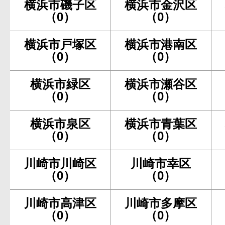
横浜市磯子区
横浜市金沢区
（0）
（0）
横浜市戸塚区
横浜市港南区
（0）
（0）
横浜市緑区
横浜市瀬谷区
（0）
（0）
横浜市泉区
横浜市青葉区
（0）
（0）
川崎市川崎区
川崎市幸区
（0）
（0）
川崎市高津区
川崎市多摩区
（0）
（0）