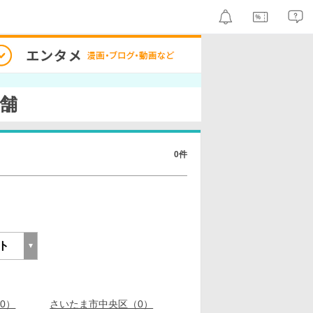
舗
0件
0）
さいたま市中央区（0）