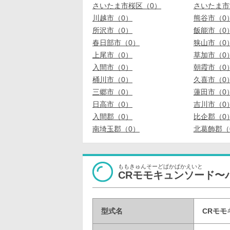
さいたま市桜区（0）
さいたま市
川越市（0）
熊谷市（0
所沢市（0）
飯能市（0
春日部市（0）
狭山市（0
上尾市（0）
草加市（0
入間市（0）
朝霞市（0
桶川市（0）
久喜市（0
三郷市（0）
蓮田市（0
日高市（0）
吉川市（0
入間郡（0）
比企郡（0
南埼玉郡（0）
北葛飾郡（
ももきゅんそーどぱかぱかえいと
CRモモキュンソード〜
型式名
CRモモ