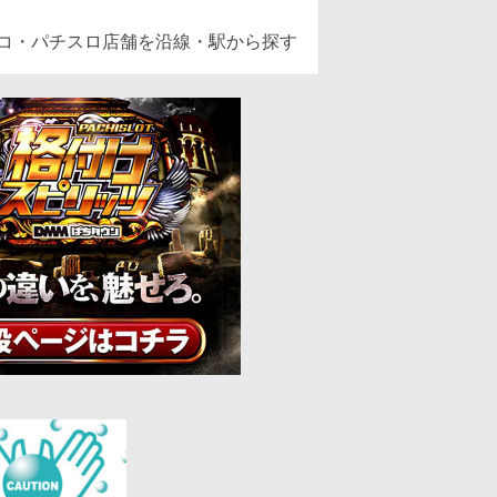
ンコ・パチスロ店舗を沿線・駅から探す