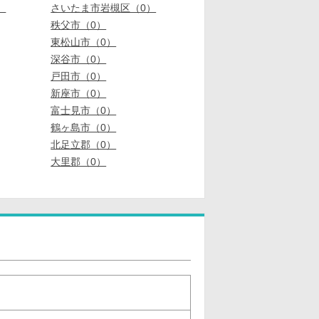
）
さいたま市岩槻区（0）
秩父市（0）
東松山市（0）
深谷市（0）
戸田市（0）
新座市（0）
富士見市（0）
鶴ヶ島市（0）
北足立郡（0）
大里郡（0）