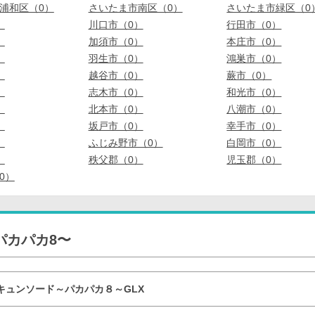
浦和区（0）
さいたま市南区（0）
さいたま市緑区（0
）
川口市（0）
行田市（0）
）
加須市（0）
本庄市（0）
）
羽生市（0）
鴻巣市（0）
）
越谷市（0）
蕨市（0）
）
志木市（0）
和光市（0）
）
北本市（0）
八潮市（0）
）
坂戸市（0）
幸手市（0）
）
ふじみ野市（0）
白岡市（0）
）
秩父郡（0）
児玉郡（0）
0）
パカパカ8〜
キュンソード～パカパカ８～GLX