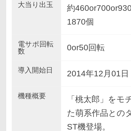
大当り出玉
約460or700or930
1870個
電サポ回転
0or50回転
数
導入開始日
2014年12月01
機種概要
「桃太郎」をモ
た萌系作品との
ST機登場。