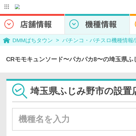
DMMぱちタウン
パチンコ・パチスロ機種情報
CRモモキュンソード〜パカパカ8〜の埼玉県ふ
埼玉県ふじみ野市の設置