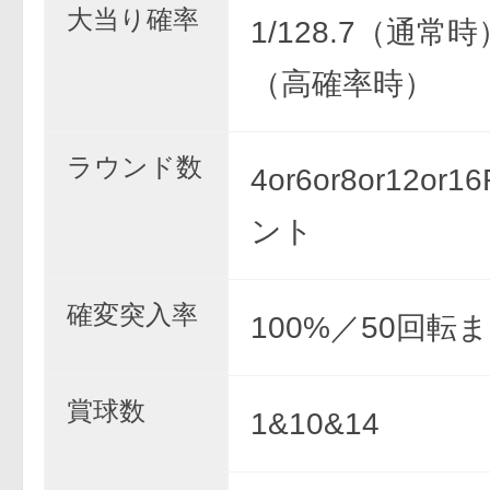
大当り確率
1/128.7（通常時）
（高確率時）
ラウンド数
4or6or8or12or
ント
確変突入率
100%／50回転
賞球数
1&10&14