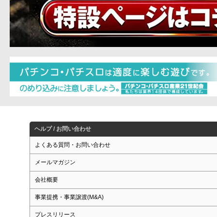
ヘルプ / お問い合わせ
よくある質問・お問い合わせ
メールマガジン
会社概要
事業提携・事業譲渡(M&A)
プレスリリース