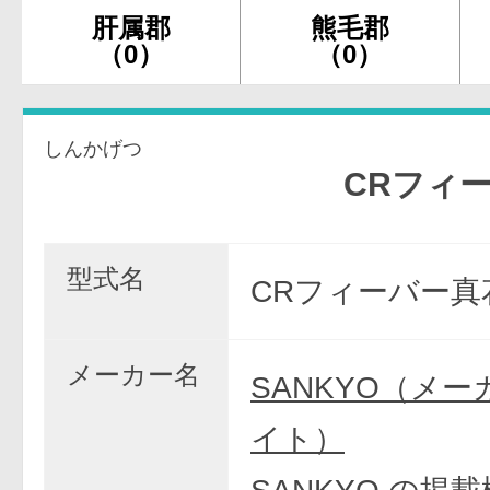
肝属郡
熊毛郡
（0）
（0）
しんかげつ
CRフィーバー
型式名
CRフィーバー真
メーカー名
SANKYO（メ
イト）