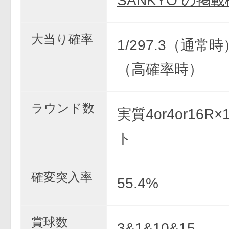
SANKYO の掲
大当り確率
1/297.3（通常時）
（高確率時）
ラウンド数
実質4or4or16R
ト
確変突入率
55.4%
賞球数
3&1&10&15