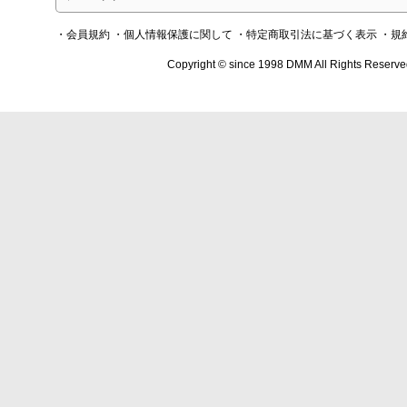
・会員規約
・個人情報保護に関して
・特定商取引法に基づく表示
・規
Copyright © since 1998 DMM All Rights Reserve