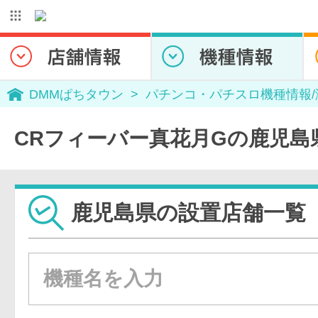
DMMぱちタウン
パチンコ・パチスロ機種情報
CRフィーバー真花月Gの鹿児島
鹿児島県の設置店舗一覧