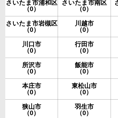
さいたま市浦和区
さいたま市南区
（0）
（0）
さいたま市岩槻区
川越市
（0）
（0）
川口市
行田市
（0）
（0）
所沢市
飯能市
（0）
（0）
本庄市
東松山市
（0）
（0）
狭山市
羽生市
（0）
（0）