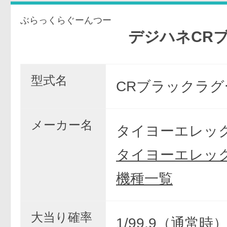
ぶらっくらぐーんつー
デジハネCRブラックラ
型式名
CRブラックラグ
メーカー名
タイヨーエレッ
タイヨーエレック
機種一覧
大当り確率
1/99.9（通常時） 