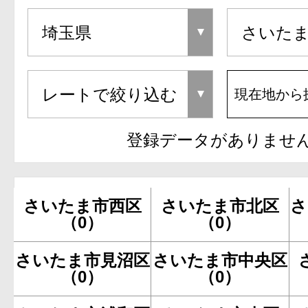
現在地から
登録データがありませ
さいたま市西区
さいたま市北区
さ
（0）
（0）
さいたま市見沼区
さいたま市中央区
（0）
（0）