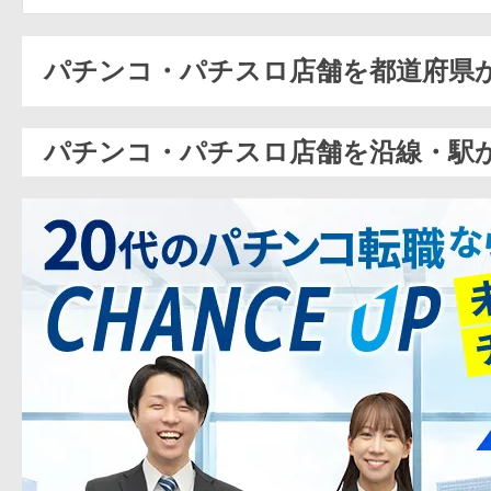
パチンコ・パチスロ店舗を都道府県
パチンコ・パチスロ店舗を沿線・駅