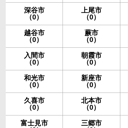
深谷市
上尾市
（0）
（0）
越谷市
蕨市
（0）
（0）
入間市
朝霞市
（0）
（0）
和光市
新座市
（0）
（0）
久喜市
北本市
（0）
（0）
富士見市
三郷市