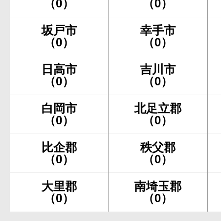
（0）
（0）
坂戸市
幸手市
（0）
（0）
日高市
吉川市
（0）
（0）
白岡市
北足立郡
（0）
（0）
比企郡
秩父郡
（0）
（0）
大里郡
南埼玉郡
（0）
（0）