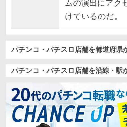
ムの演出にアク
けているのだ。
パチンコ・パチスロ店舗を都道府県
パチンコ・パチスロ店舗を沿線・駅