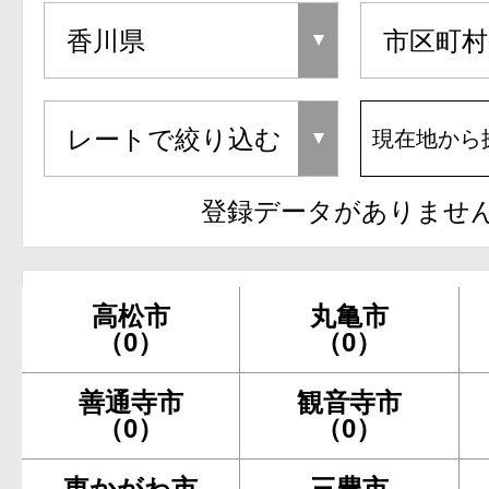
現在地から
登録データがありませ
高松市
丸亀市
（0）
（0）
善通寺市
観音寺市
（0）
（0）
東かがわ市
三豊市