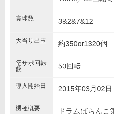
賞球数
3&2&7&12
大当り出玉
約350or1320個
電サポ回転
50回転
数
導入開始日
2015年03月02
機種概要
ドラムぱちんこ