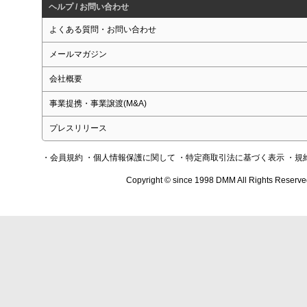
ヘルプ / お問い合わせ
よくある質問・お問い合わせ
メールマガジン
会社概要
事業提携・事業譲渡(M&A)
プレスリリース
・会員規約
・個人情報保護に関して
・特定商取引法に基づく表示
・規
Copyright © since 1998 DMM All Rights Reserve