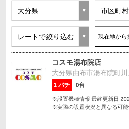
現在地から
コスモ湯布院店
大分県由布市湯布院町川上
1 パチ
0台
※設置機種情報 最終更新日 2020
※実際の設置状況と異なる可能