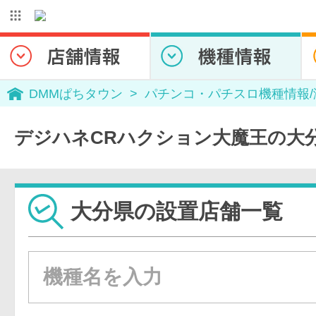
DMMぱちタウン
パチンコ・パチスロ機種情報
デジハネCRハクション大魔王の大
大分県の設置店舗一覧