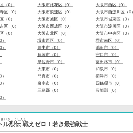
区（0）
大阪市此花区（0）
大阪市西区（0）
寺区（0）
大阪市浪速区（0）
大阪市西淀川区（0
区（0）
大阪市旭区（0）
大阪市城東区（0）
吉区（0）
大阪市西成区（0）
大阪市淀川区（0）
区（0）
大阪市北区（0）
大阪市中央区（0）
0）
堺市西区（0）
堺市南区（0）
0）
豊中市（0）
池田市（0）
）
貝塚市（0）
守口市（0）
）
泉佐野市（0）
富田林市（0）
）
大東市（0）
和泉市（0）
0）
門真市（0）
摂津市（0）
0）
泉南市（0）
四條畷市（0）
）
三島郡（0）
豊能郡（0）
0）
きさいきょうせんし
トル烈伝 戦えゼロ！若き最強戦士