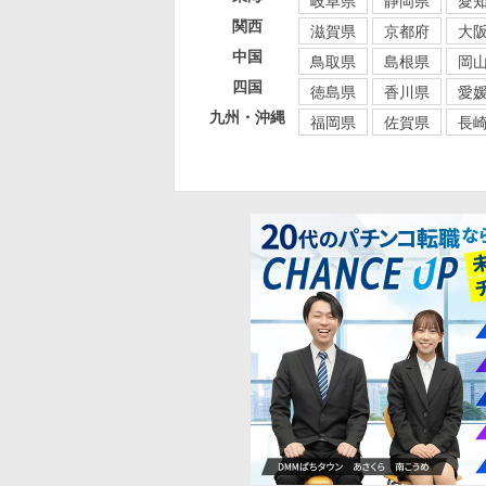
岐阜県
静岡県
愛
関西
滋賀県
京都府
大
中国
鳥取県
島根県
岡
四国
徳島県
香川県
愛
九州・沖縄
福岡県
佐賀県
長