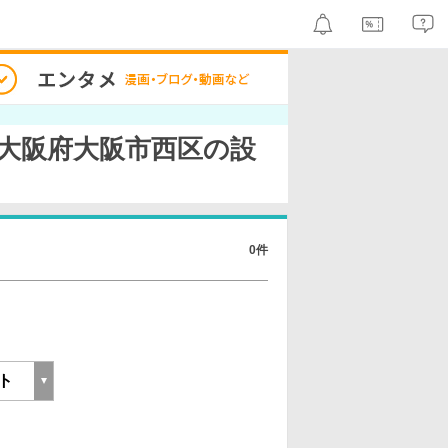
の大阪府大阪市西区の設
0件