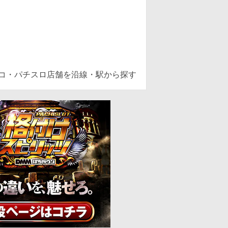
ンコ・パチスロ店舗を沿線・駅から探す