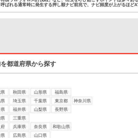
と呼ばれる通常時に発生する押し順ナビ前兆で、ナビ頻度が上がるほどA
舗を都道府県から探す
城県
秋田県
山形県
福島県
馬県
埼玉県
千葉県
東京都
神奈川県
川県
福井県
山梨県
長野県
知県
三重県
阪府
兵庫県
奈良県
和歌山県
山県
広島県
山口県