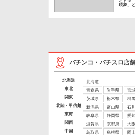
現象」
パチンコ・パチスロ店
北海道
北海道
東北
青森県
岩手県
宮
関東
茨城県
栃木県
群
北陸・甲信越
新潟県
富山県
石
東海
岐阜県
静岡県
愛
関西
滋賀県
京都府
大
中国
鳥取県
島根県
岡