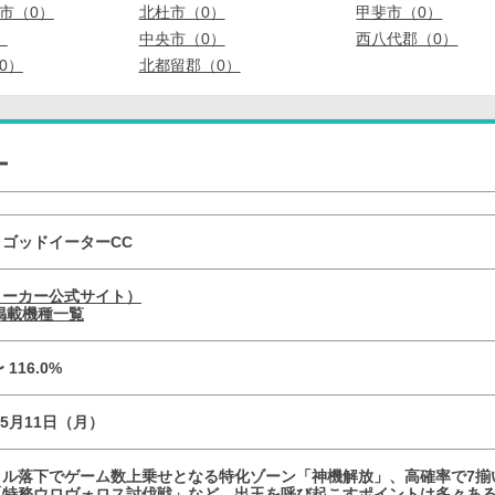
市（0）
北杜市（0）
甲斐市（0）
）
中央市（0）
西八代郡（0）
0）
北都留郡（0）
ー
ゴッドイーターCC
メーカー公式サイト）
掲載機種一覧
〜 116.0%
05月11日（月）
リル落下でゲーム数上乗せとなる特化ゾーン「神機解放」、高確率で7揃
「特務ウロヴォロス討伐戦」など、出玉を呼び起こすポイントは多々あ