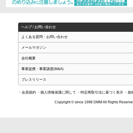
ヘルプ / お問い合わせ
よくある質問・お問い合わせ
メールマガジン
会社概要
事業提携・事業譲渡(M&A)
プレスリリース
・会員規約
・個人情報保護に関して
・特定商取引法に基づく表示
・規
Copyright © since 1998 DMM All Rights Reserve