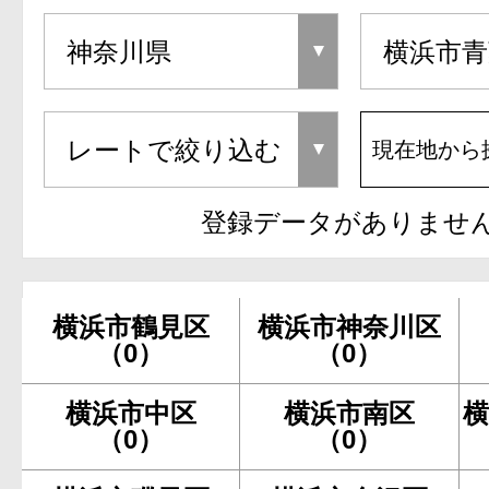
現在地から
登録データがありませ
横浜市鶴見区
横浜市神奈川区
（0）
（0）
横浜市中区
横浜市南区
横
（0）
（0）