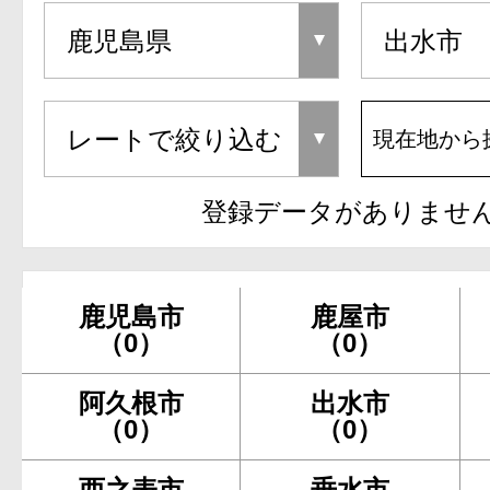
現在地から
登録データがありませ
鹿児島市
鹿屋市
（0）
（0）
阿久根市
出水市
（0）
（0）
西之表市
垂水市