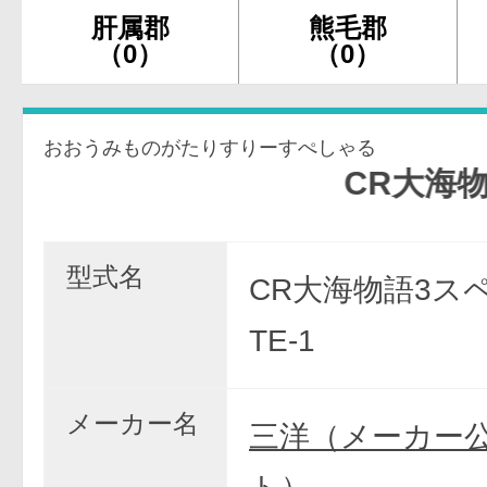
肝属郡
熊毛郡
（0）
（0）
おおうみものがたりすりーすぺしゃる
CR大海物語3
型式名
CR大海物語3ス
TE-1
メーカー名
三洋（メーカー