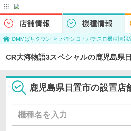
DMMぱちタウン
パチンコ・パチスロ機種情報
CR大海物語3スペシャルの鹿児島県
鹿児島県日置市の設置店