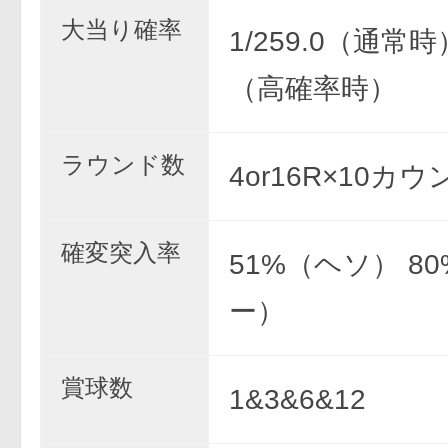
大当り確率
1/259.0（通常時）
（高確率時）
ラウンド数
4or16R×10カウ
確変突入率
51%（ヘソ） 8
ー）
賞球数
1&3&6&12