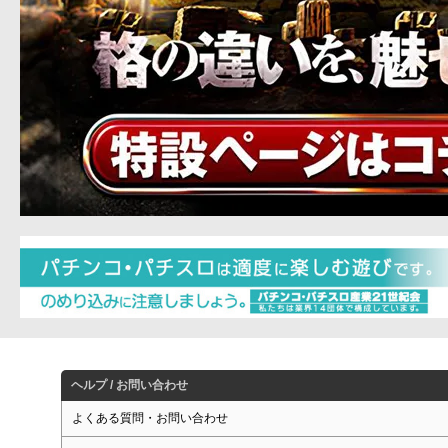
ヘルプ / お問い合わせ
よくある質問・お問い合わせ