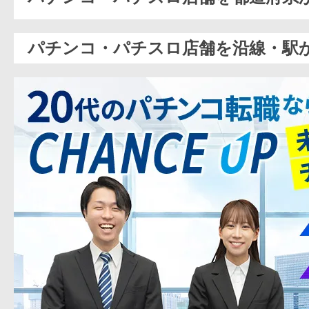
パチンコ・パチスロ店舗を沿線・駅