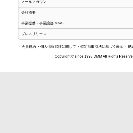
メールマガジン
会社概要
事業提携・事業譲渡(M&A)
プレスリリース
・会員規約
・個人情報保護に関して
・特定商取引法に基づく表示
・規
Copyright © since 1998 DMM All Rights Reserve