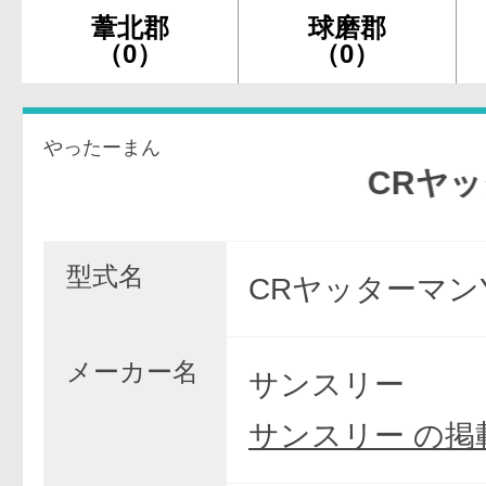
葦北郡
球磨郡
（0）
（0）
やったーまん
CRヤッター
型式名
CRヤッターマン
メーカー名
サンスリー
サンスリー の掲