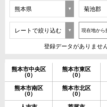
現在地から
登録データがありませ
熊本市中央区
熊本市東区
（0）
（0）
熊本市南区
熊本市北区
（0）
（0）
人吉市
荒尾市