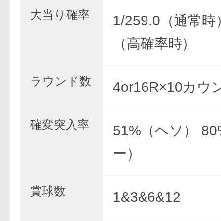
大当り確率
1/259.0（通常時）
（高確率時）
ラウンド数
4or16R×10カウ
確変突入率
51%（ヘソ） 8
ー）
賞球数
1&3&6&12