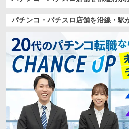
パチンコ・パチスロ店舗を沿線・駅