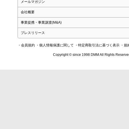
メールマガジン
会社概要
事業提携・事業譲渡(M&A)
プレスリリース
・会員規約
・個人情報保護に関して
・特定商取引法に基づく表示
・規
Copyright © since 1998 DMM All Rights Reserve