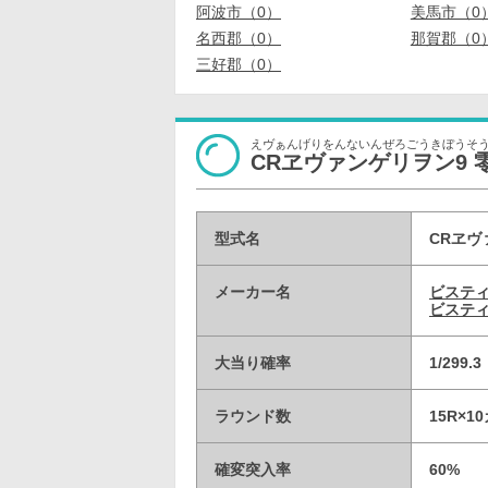
阿波市（0）
美馬市（0
名西郡（0）
那賀郡（0
三好郡（0）
えヴぁんげりをんないんぜろごうきぼうそ
CRヱヴァンゲリヲン9 零
型式名
CRヱヴ
メーカー名
ビステ
ビスティ
大当り確率
1/299
ラウンド数
15R×1
確変突入率
60%