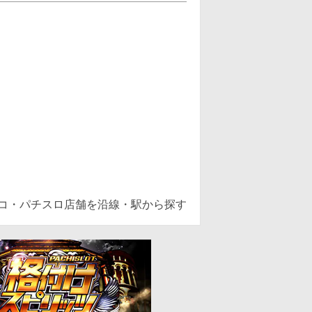
ンコ・パチスロ店舗を沿線・駅から探す