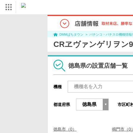
パチンコ・パチスロ機種情報
DMMぱちタウン
CRヱヴァンゲリヲン9
徳島県の設置店舗一覧
機種
都道府県
市区町
徳島市（0）
鳴門市（0