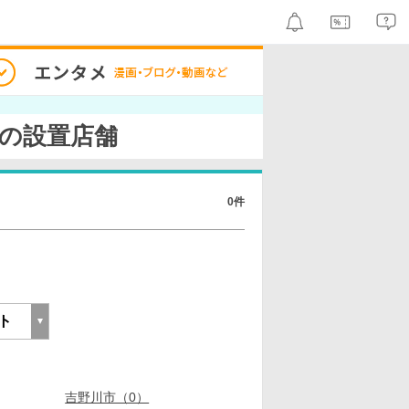
郡の設置店舗
0件
吉野川市（0）