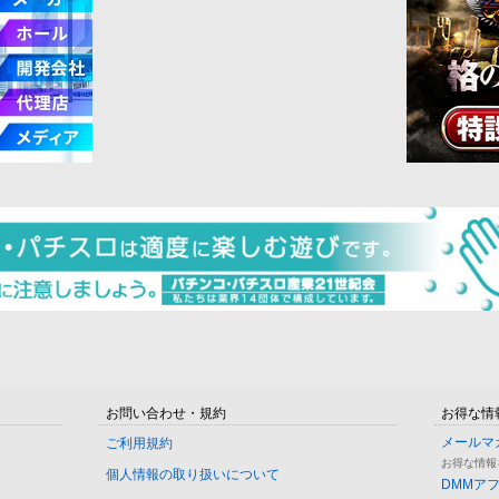
お問い合わせ・規約
お得な情
メールマ
ご利用規約
お得な情報
個人情報の取り扱いについて
DMMア