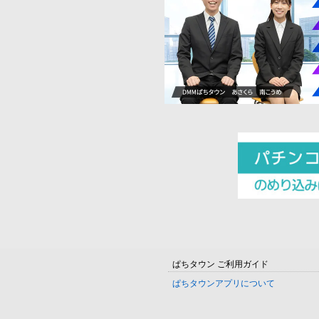
ぱちタウン ご利用ガイド
ぱちタウンアプリについて