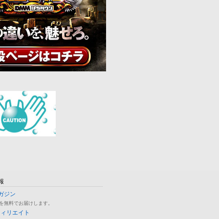
報
ガジン
を無料でお届けします。
フィリエイト