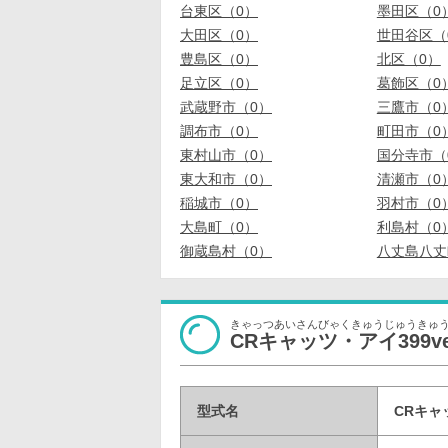
台東区（0）
墨田区（0
大田区（0）
世田谷区（
豊島区（0）
北区（0）
足立区（0）
葛飾区（0
武蔵野市（0）
三鷹市（0
調布市（0）
町田市（0
東村山市（0）
国分寺市（
東大和市（0）
清瀬市（0
稲城市（0）
羽村市（0
大島町（0）
利島村（0
御蔵島村（0）
八丈島八丈
きゃっつあいさんびゃくきゅうじゅうきゅ
CRキャッツ・アイ399ve
型式名
CRキャ