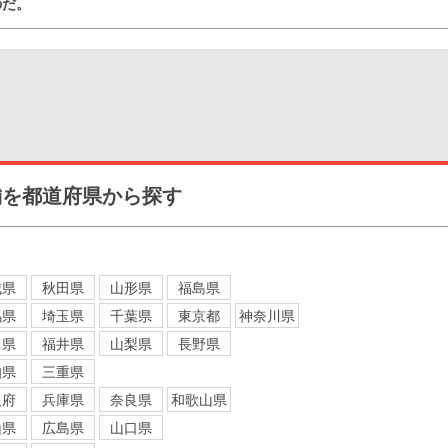
のだ。
舗を都道府県から探す
城県
秋田県
山形県
福島県
馬県
埼玉県
千葉県
東京都
神奈川県
川県
福井県
山梨県
長野県
知県
三重県
阪府
兵庫県
奈良県
和歌山県
山県
広島県
山口県