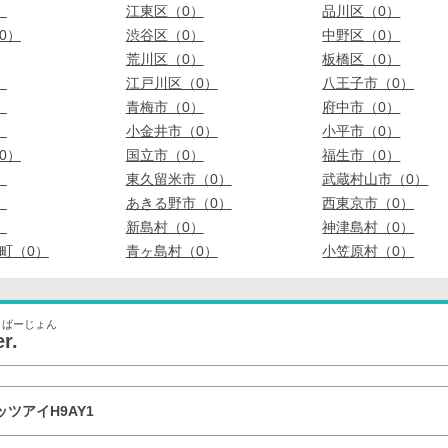
）
江東区（0）
品川区（0）
0）
渋谷区（0）
中野区（0）
荒川区（0）
板橋区（0）
）
江戸川区（0）
八王子市（0）
）
青梅市（0）
府中市（0）
）
小金井市（0）
小平市（0）
0）
国立市（0）
福生市（0）
）
東久留米市（0）
武蔵村山市（0）
）
あきる野市（0）
西東京市（0）
）
新島村（0）
神津島村（0）
町（0）
青ヶ島村（0）
小笠原村（0）
うばーじょん
r.
ッツアイH9AY1