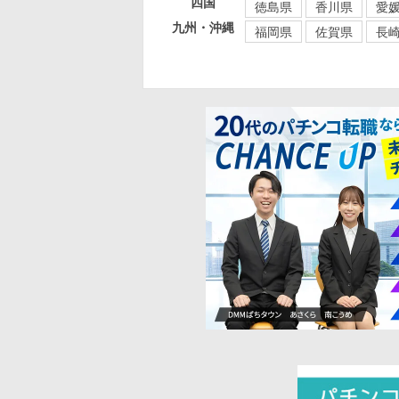
四国
徳島県
香川県
愛
九州・沖縄
福岡県
佐賀県
長