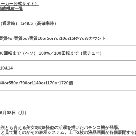
メーカー公式サイト）
掲載機種一覧
.6（通常時） 1/49.5（高確率時）
実質4or実質5or実質10or5or7or10or15R×7or9カウント
100回転まで（ヘソ） 100%／100回転まで（電チュー）
10&14
40or550or790or1140or1170or1720個
06月08日（月）
伝説とも言える美女3姉妹怪盗の活躍を描いたパチンコ機が登場。
ッと見で驚くのがその表示システム。上下2枚の液晶画面が各個展開する