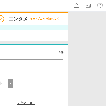
0件
文京区（0）