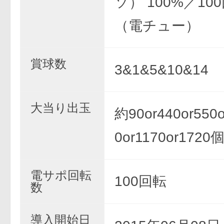
ソ） 100%／10
（電チュー）
賞球数
3&1&5&10&14
大当り出玉
約90or440or550o
0or1170or1720
電サポ回転
100回転
数
導入開始日