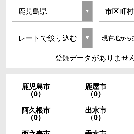
現在地から
登録データがありませ
鹿児島市
鹿屋市
（0）
（0）
阿久根市
出水市
（0）
（0）
西之表市
垂水市