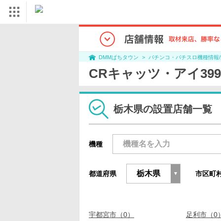
パチンコ・パチスロ機種情報
DMMぱちタウン
CRキャッツ・アイ399
栃木県の設置店舗一覧
機種
都道府県
市区町
宇都宮市（0）
足利市（0