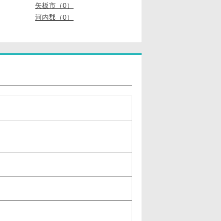
矢板市（0）
河内郡（0）