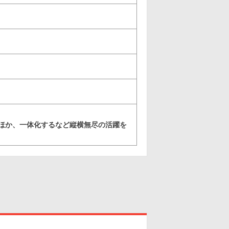
ほか、一体化するなど縦横無尽の活躍を