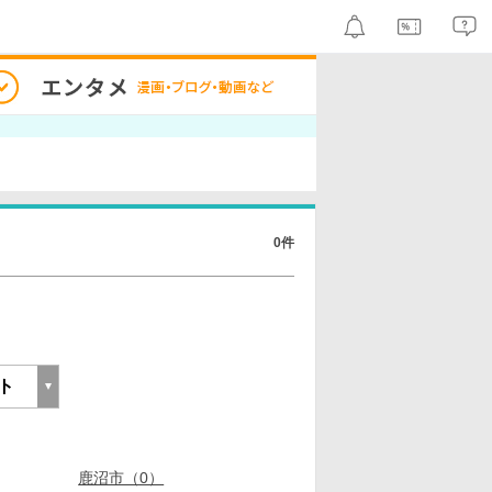
0件
鹿沼市（0）