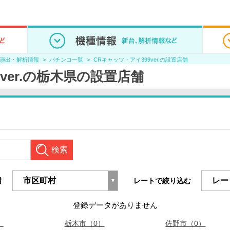
/演出・解析情報
パチンコ一覧
CRキャッツ・アイ399ver.の設置店舗
ver.の栃木県の設置店舗
検索
村
レートで絞り込む
登録データがありません
）
栃木市（0）
佐野市（0）