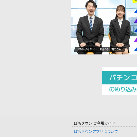
ぱちタウン ご利用ガイド
ぱちタウンアプリについて