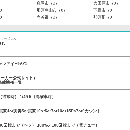
）
真岡市（0）
大田原市（0）
0）
那須烏山市（0）
下野市（0）
0）
塩谷郡（0）
那須郡（0）
うばーじょん
r.
ッツアイH9AY1
メーカー公式サイト）
掲載機種一覧
.6（通常時） 1/49.5（高確率時）
実質4or実質5or実質10or5or7or10or15R×7or9カウント
100回転まで（ヘソ） 100%／100回転まで（電チュー）