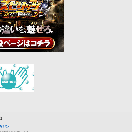
報
ガジン
を無料でお届けします。