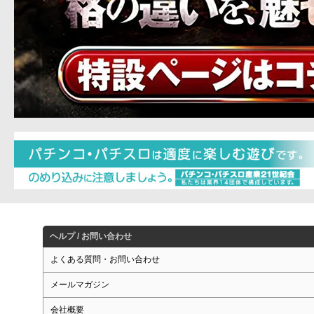
ヘルプ / お問い合わせ
よくある質問・お問い合わせ
メールマガジン
会社概要