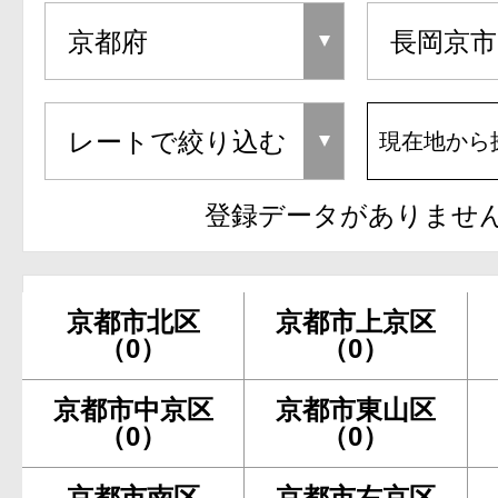
現在地から
登録データがありませ
京都市北区
京都市上京区
（0）
（0）
京都市中京区
京都市東山区
（0）
（0）
京都市南区
京都市右京区