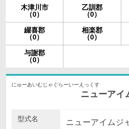
木津川市
乙訓郡
（0）
（0）
綴喜郡
相楽郡
（0）
（0）
与謝郡
（0）
にゅーあいむじゃぐらーいーえっくす
ニューアイムジャ
型式名
ニューアイムジ