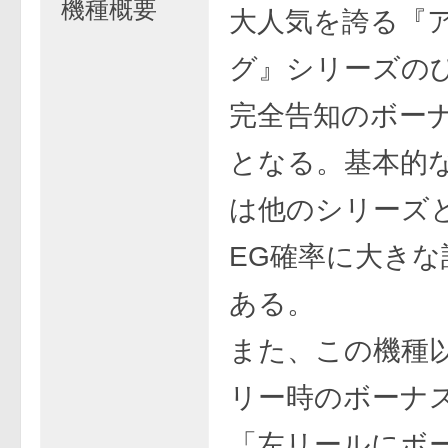
機種概要
大人気を誇る『
グ』シリーズの
完全告知のボー
となる。基本的
は他のシリーズ
EG確率に大きな
ある。
また、この機種
リー時のボーナ
「左リールにボ