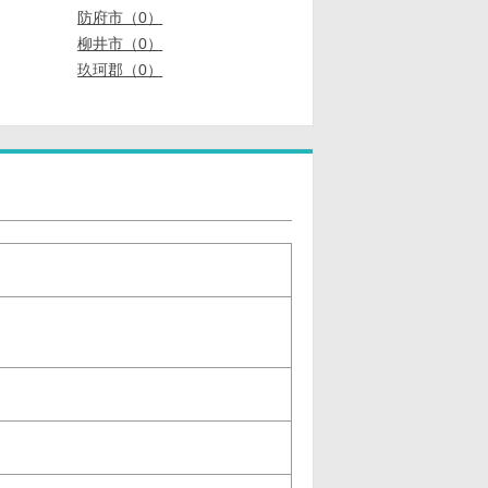
防府市（0）
柳井市（0）
玖珂郡（0）