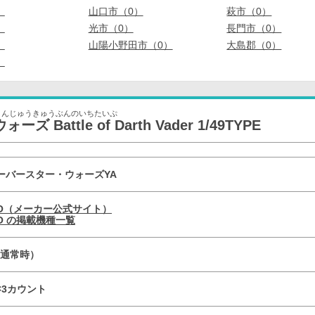
）
山口市（0）
萩市（0）
）
光市（0）
長門市（0）
）
山陽小野田市（0）
大島郡（0）
）
よんじゅうきゅうぶんのいちたいぷ
attle of Darth Vader 1/49TYPE
ーバースター・ウォーズYA
YO（メーカー公式サイト）
YO の掲載機種一覧
9（通常時）
R×3カウント