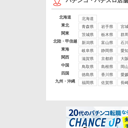
パチンコ・パチスロ店
北海道
北海道
東北
青森県
岩手県
宮
関東
茨城県
栃木県
群
北陸・甲信越
新潟県
富山県
石
東海
岐阜県
静岡県
愛
関西
滋賀県
京都府
大
中国
鳥取県
島根県
岡
四国
徳島県
香川県
愛
九州・沖縄
福岡県
佐賀県
長