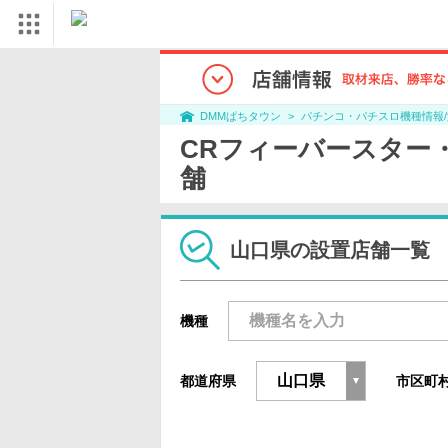
パチンコ・パチスロ機種情報
DMMぱちタウン
CRフィーバースター・ウォー
舗
山口県の設置店舗一覧
機種
都道府県
市区町