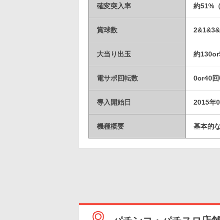
確変突入率
約51%
賞球数
2&1&3&
大当り出玉
約130or
電サポ回転数
0or40
導入開始日
2015年
機種概要
基本的