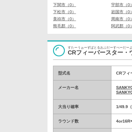
下関市（0）
宇部市（0
下松市（0）
岩国市（0
美祢市（0）
周南市（0
熊毛郡（0）
阿武郡（0
すたーうぉーずばとるおぶだーすべーだー
CRフィーバースター・ウォーズ B
型式名
CRフィ
メーカー名
SANK
SANK
大当り確率
1/49.
ラウンド数
4or16