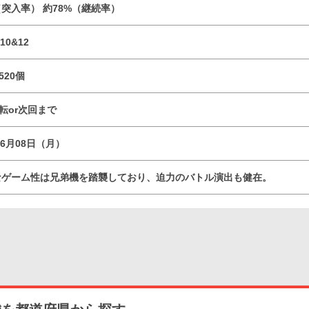
（突入率） 約78%（継続率）
10&12
520個
回転or次回まで
06月08日（月）
なゲーム性は兄弟機を踏襲しており、迫力のバトル演出も健在。