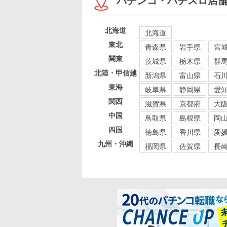
パチンコ・パチスロ店
北海道
北海道
東北
青森県
岩手県
宮
関東
茨城県
栃木県
群
北陸・甲信越
新潟県
富山県
石
東海
岐阜県
静岡県
愛
関西
滋賀県
京都府
大
中国
鳥取県
島根県
岡
四国
徳島県
香川県
愛
九州・沖縄
福岡県
佐賀県
長