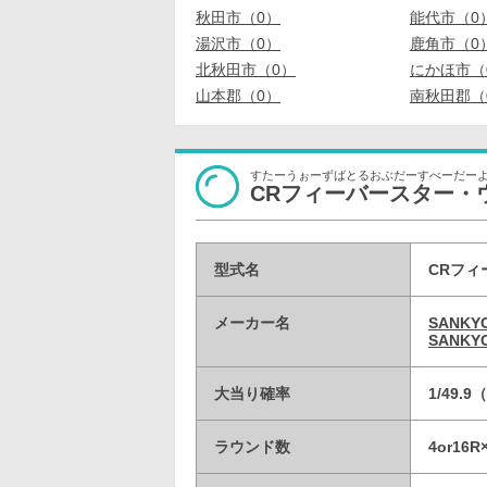
秋田市（0）
能代市（0
湯沢市（0）
鹿角市（0
北秋田市（0）
にかほ市（
山本郡（0）
南秋田郡（
すたーうぉーずばとるおぶだーすべーだー
CRフィーバースター・ウォーズ B
型式名
CRフィ
メーカー名
SANK
SANK
大当り確率
1/49.
ラウンド数
4or16