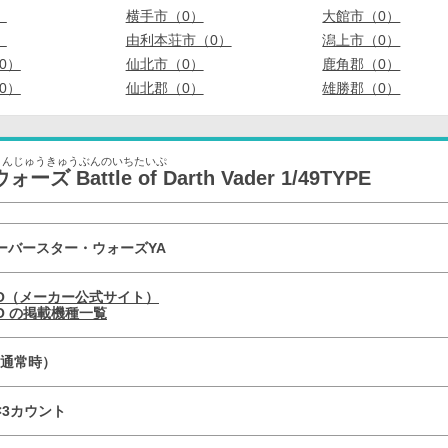
）
横手市（0）
大館市（0）
）
由利本荘市（0）
潟上市（0）
0）
仙北市（0）
鹿角郡（0）
0）
仙北郡（0）
雄勝郡（0）
よんじゅうきゅうぶんのいちたいぷ
attle of Darth Vader 1/49TYPE
ーバースター・ウォーズYA
YO（メーカー公式サイト）
YO の掲載機種一覧
9（通常時）
R×3カウント