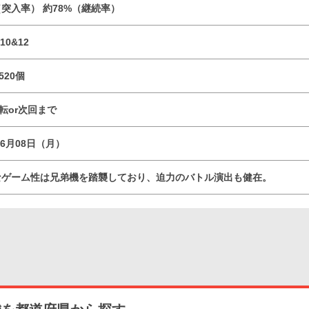
（突入率） 約78%（継続率）
10&12
520個
回転or次回まで
06月08日（月）
なゲーム性は兄弟機を踏襲しており、迫力のバトル演出も健在。