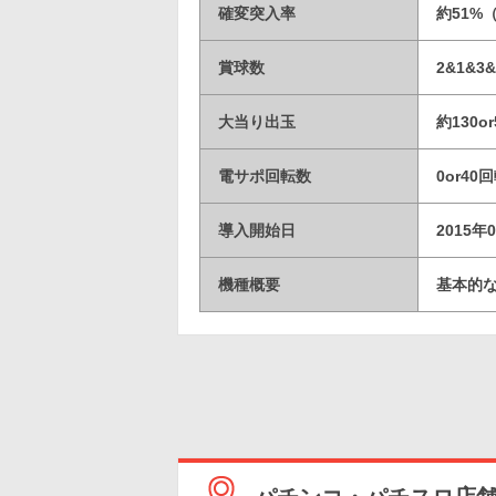
確変突入率
約51%
賞球数
2&1&3&
大当り出玉
約130or
電サポ回転数
0or40
導入開始日
2015年
機種概要
基本的