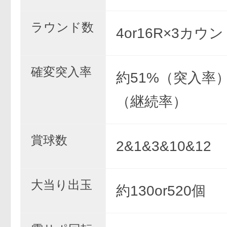
ラウンド数
4or16R×3カウ
確変突入率
約51%（突入率）
（継続率）
賞球数
2&1&3&10&12
大当り出玉
約130or520個