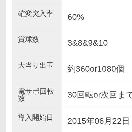
確変突入率
60%
賞球数
3&8&9&10
大当り出玉
約360or1080個
電サポ回転
30回転or次回ま
数
導入開始日
2015年06月22