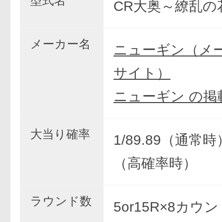
型式名
CR大奥～繚乱の花
メーカー名
ニューギン（メ
サイト）
ニューギン の掲
大当り確率
1/89.89（通常時）
（高確率時）
ラウンド数
5or15R×8カウ