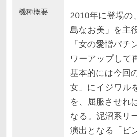
機種概要
2010年に登場
島なお美」を主
「女の愛憎パチ
ワーアップして
基本的には今回
女」にイジワル
を、屈服させれ
なる。泥沼系リ
演出となる「ビ