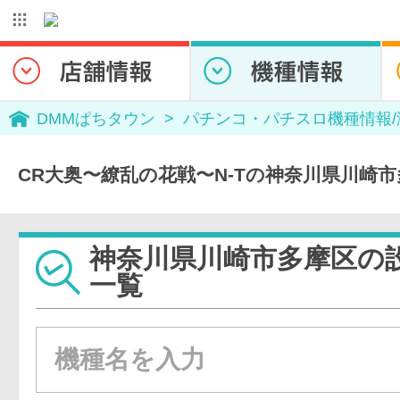
DMMぱちタウン
パチンコ・パチスロ機種情報
CR大奥〜繚乱の花戦〜N-Tの神奈川県川崎
神奈川県川崎市多摩区の
一覧