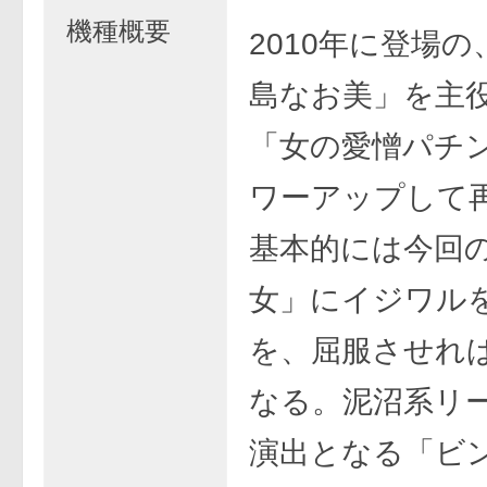
機種概要
2010年に登場
島なお美」を主
「女の愛憎パチ
ワーアップして
基本的には今回
女」にイジワル
を、屈服させれ
なる。泥沼系リ
演出となる「ビ