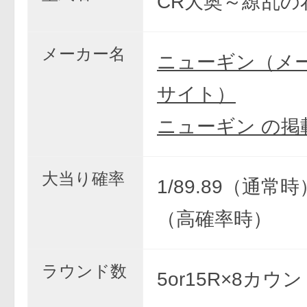
CR大奥～繚乱の花
メーカー名
ニューギン（メ
サイト）
ニューギン の掲
大当り確率
1/89.89（通常時）
（高確率時）
ラウンド数
5or15R×8カウ