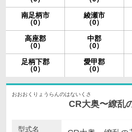
南足柄市
綾瀬市
（0）
（0）
高座郡
中郡
（0）
（0）
足柄下郡
愛甲郡
（0）
（0）
おおおくりょうらんのはないくさ
CR大奥〜繚乱の花戦〜
型式名