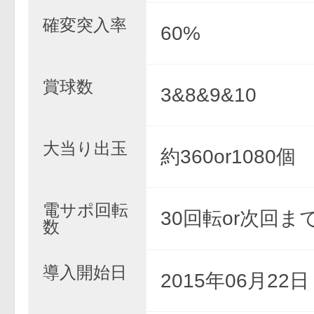
確変突入率
60%
賞球数
3&8&9&10
大当り出玉
約360or1080個
電サポ回転
30回転or次回ま
数
導入開始日
2015年06月22