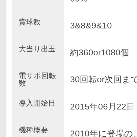
賞球数
3&8&9&10
大当り出玉
約360or1080個
電サポ回転
30回転or次回ま
数
導入開始日
2015年06月22
機種概要
2010年に登場