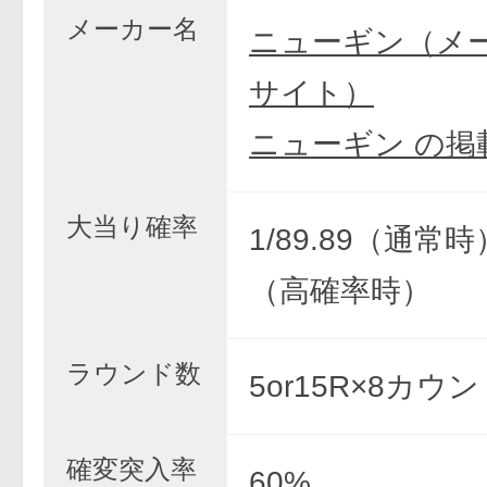
メーカー名
ニューギン（メ
サイト）
ニューギン の掲
大当り確率
1/89.89（通常時）
（高確率時）
ラウンド数
5or15R×8カウ
確変突入率
60%