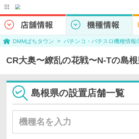
DMMぱちタウン
パチンコ・パチスロ機種情報
CR大奥〜繚乱の花戦〜N-Tの島
島根県の設置店舗一覧