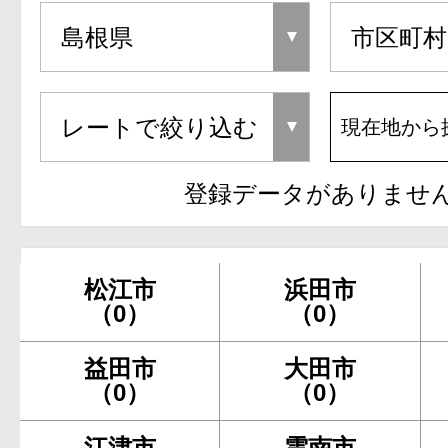
現在地から
登録データがありませ
松江市
浜田市
（0）
（0）
益田市
大田市
（0）
（0）
江津市
雲南市