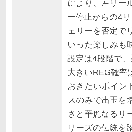
により、左リー
ー停止からの4
ェリーを否定で
いった楽しみも
設定は4段階で、
大きいREG確率
おきたいポイン
スのみで出玉を
さと華麗なるリ
リーズの伝統を