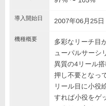
97% 〜 105%
導入開始日
2007年06月25
機種概要
多彩なリーチ目
ューパルサーシ
異質の4リール搭
押し不要となっ
リール目に小役
すれば小役をゲ