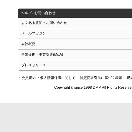
ヘルプ / お問い合わせ
よくある質問・お問い合わせ
メールマガジン
会社概要
事業提携・事業譲渡(M&A)
プレスリリース
・会員規約
・個人情報保護に関して
・特定商取引法に基づく表示
・規
Copyright © since 1998 DMM All Rights Reserve