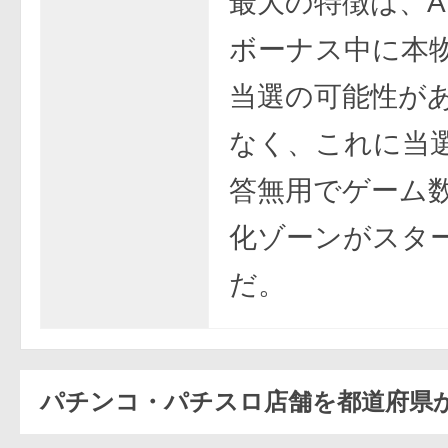
最大の特徴は、A
ボーナス中に本
当選の可能性が
なく、これに当
答無用でゲーム
化ゾーンがスタ
だ。
パチンコ・パチスロ店舗を都道府県