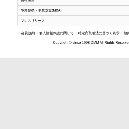
会社概要
事業提携・事業譲渡(M&A)
プレスリリース
・会員規約
・個人情報保護に関して
・特定商取引法に基づく表示
・規
Copyright © since 1998 DMM All Rights Reserve