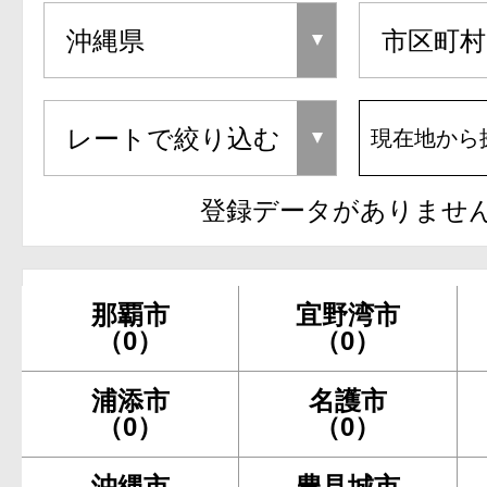
現在地から
登録データがありませ
那覇市
宜野湾市
（0）
（0）
浦添市
名護市
（0）
（0）
沖縄市
豊見城市