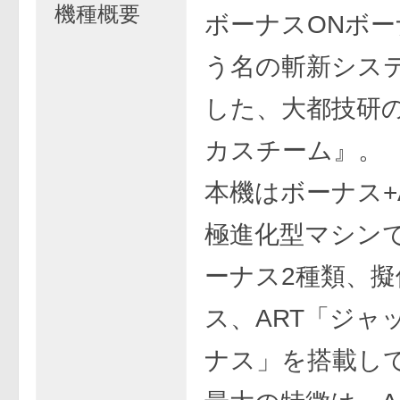
機種概要
ボーナスONボ
う名の斬新シス
した、大都技研
カスチーム』。
本機はボーナス+
極進化型マシン
ーナス2種類、擬
ス、ART「ジャ
ナス」を搭載し