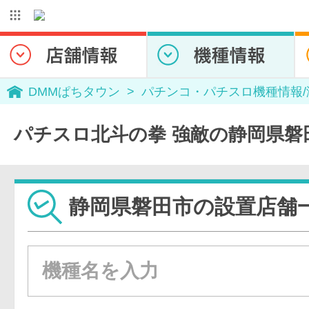
DMMぱちタウン
パチンコ・パチスロ機種情報
パチスロ北斗の拳 強敵の静岡県磐
静岡県磐田市の設置店舗