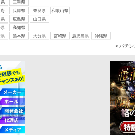
知県
三重県
阪府
兵庫県
奈良県
和歌山県
山県
広島県
山口県
媛県
高知県
崎県
熊本県
大分県
宮崎県
鹿児島県
沖縄県
> パチ