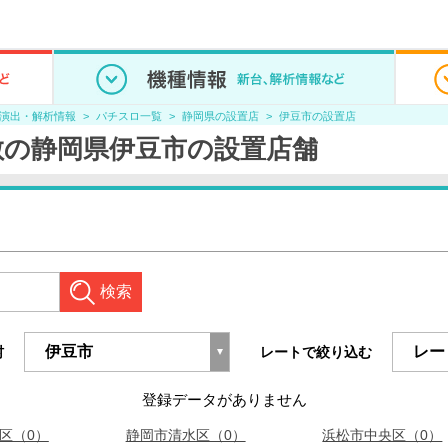
/演出・解析情報
パチスロ一覧
静岡県の設置店
伊豆市の設置店
敵の静岡県伊豆市の設置店舗
検索
村
レートで絞り込む
登録データがありません
区（0）
静岡市清水区（0）
浜松市中央区（0）