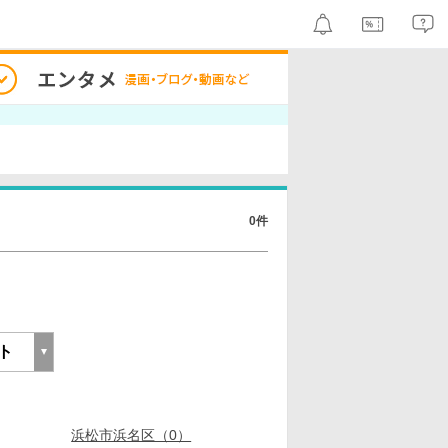
0件
浜松市浜名区（0）