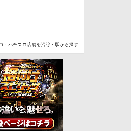
ンコ・パチスロ店舗を沿線・駅から探す