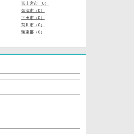
富士宮市（0）
焼津市（0）
下田市（0）
菊川市（0）
駿東郡（0）