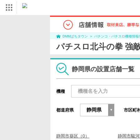
パチンコ・パチスロ機種情報
DMMぱちタウン
パチスロ北斗の拳 強
静岡県の設置店舗一覧
機種
都道府県
市区町
静岡市葵区（0）
静岡市駿河