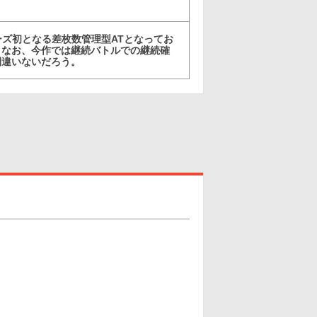
ーズ初となる差枚数管理型ATとなってお
。なお、今作では継続バトルでの継続確
間違いないだろう。