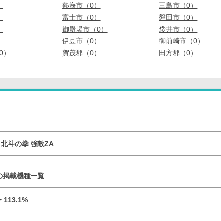
）
熱海市（0）
三島市（0）
）
富士市（0）
磐田市（0）
）
御殿場市（0）
袋井市（0）
）
伊豆市（0）
御前崎市（0）
0）
賀茂郡（0）
田方郡（0）
）
北斗の拳 強敵ZA
の掲載機種一覧
〜 113.1%