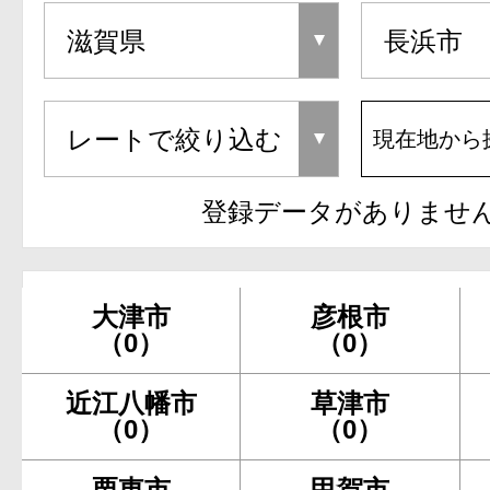
現在地から
登録データがありませ
大津市
彦根市
（0）
（0）
近江八幡市
草津市
（0）
（0）
栗東市
甲賀市