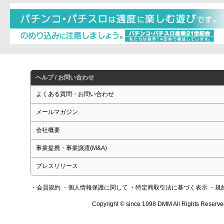
ヘルプ / お問い合わせ
よくある質問・お問い合わせ
メールマガジン
会社概要
事業提携・事業譲渡(M&A)
プレスリリース
・会員規約
・個人情報保護に関して
・特定商取引法に基づく表示
・規
Copyright © since 1998 DMM All Rights Reserve