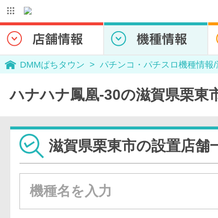
DMMぱちタウン
パチンコ・パチスロ機種情報
ハナハナ鳳凰-30の滋賀県栗東
滋賀県栗東市の設置店舗